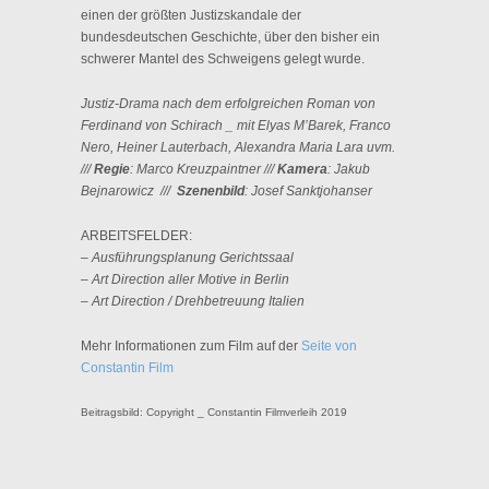
einen der größten Justizskandale der
bundesdeutschen Geschichte, über den bisher ein
schwerer Mantel des Schweigens gelegt wurde.
Justiz-Drama nach dem erfolgreichen Roman von
Ferdinand von Schirach _ mit Elyas M’Barek, Franco
Nero, Heiner Lauterbach, Alexandra Maria Lara uvm.
///
Regie
: Marco Kreuzpaintner ///
Kamera
: Jakub
Bejnarowicz ///
Szenenbild
: Josef Sanktjohanser
ARBEITSFELDER:
–
Ausführungsplanung Gerichtssaal
– Art Direction aller Motive in Berlin
– Art Direction / Drehbetreuung Italien
Mehr Informationen zum Film auf der
Seite von
Constantin Film
Beitragsbild: Copyright _ Constantin Filmverleih 2019