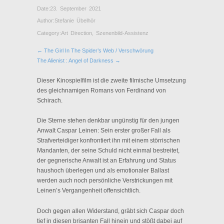
Date:
23. September 2021
Author:
Stefanie Übelhör
Category:
Art Direction
,
Szenenbild-Assistenz
← The Girl In The Spider’s Web / Verschwörung
The Alienist : Angel of Darkness →
Dieser Kinospielfilm ist die zweite filmische Umsetzung
des gleichnamigen Romans von Ferdinand von
Schirach.
Die Sterne stehen denkbar ungünstig für den jungen
Anwalt Caspar Leinen: Sein erster großer Fall als
Strafverteidiger konfrontiert ihn mit einem störrischen
Mandanten, der seine Schuld nicht einmal bestreitet,
der gegnerische Anwalt ist an Erfahrung und Status
haushoch überlegen und als emotionaler Ballast
werden auch noch persönliche Verstrickungen mit
Leinen’s Vergangenheit offensichtlich.
Doch gegen allen Widerstand, gräbt sich Caspar doch
tief in diesen brisanten Fall hinein und stößt dabei auf